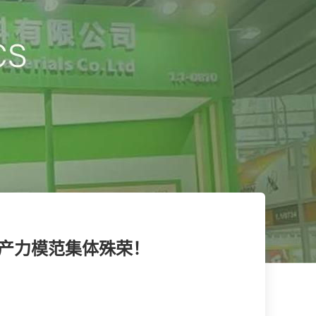
生产力模范集体殊荣！