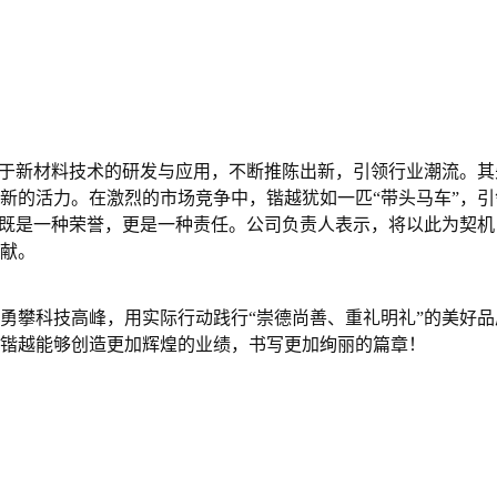
力于新材料技术的研发与应用，不断推陈出新，引领行业潮流。
新的活力。在激烈的市场竞争中，锴越犹如一匹“带头马车”，
，既是一种荣誉，更是一种责任。公司负责人表示，将以此为契
献。
勇攀科技高峰，用实际行动践行“崇德尚善、重礼明礼”的美好
锴越能够创造更加辉煌的业绩，书写更加绚丽的篇章！