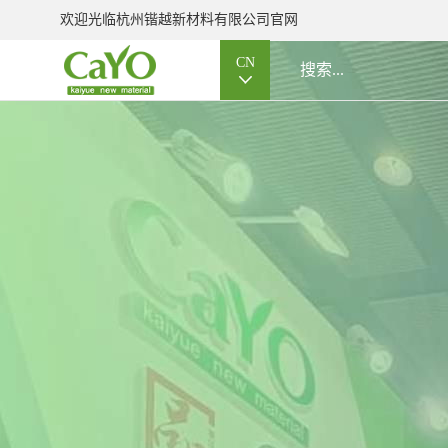
欢迎光临杭州锴越新材料有限公司官网
CN