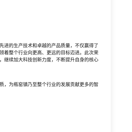
其先进的生产技术和卓越的产品质量，不仅赢得了
引领着整个行业向更高、更远的目标迈进。此次荣
机，继续加大科技创新力度，不断提升自身的核心
品质，为瓶窑镇乃至整个行业的发展贡献更多的智