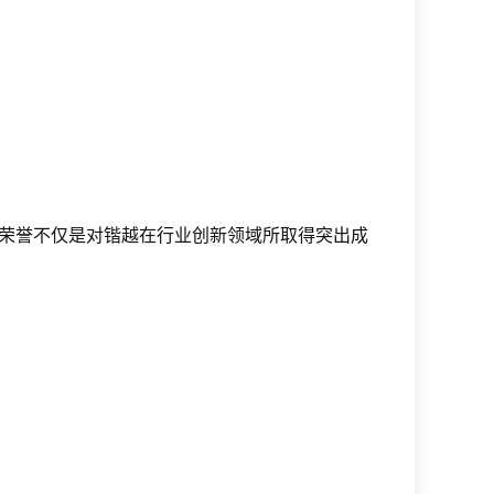
一荣誉不仅是对锴越在行业创新领域所取得突出成