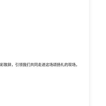
彩致辞，引领我们共同走进这场颂扬礼的现场，