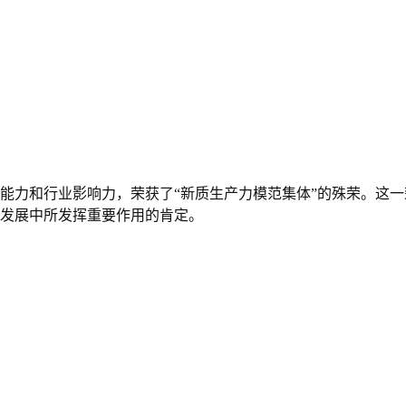
能力和行业影响力，荣获了“新质生产力模范集体”的殊荣。这
发展中所发挥重要作用的肯定。