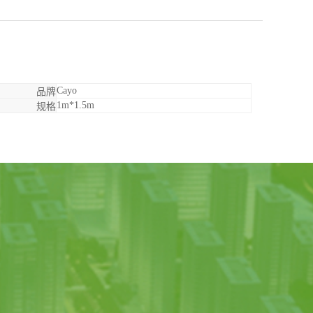
Cayo
品牌
1m*1.5m
规格