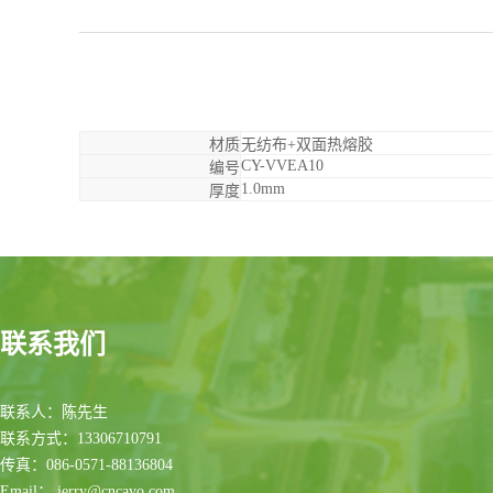
材质
无纺布+双面热熔胶
CY-VVEA10
编号
1.0mm
厚度
联系我们
联系人：陈先生
联系方式：13306710791
传真：086-0571-88136804
Email： jerry@cncayo.com