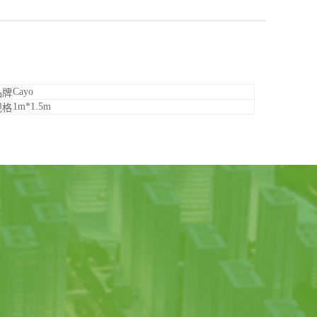
Cayo
品牌
1m*1.5m
规格