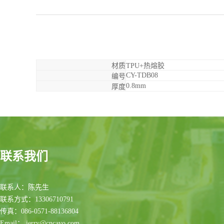
材质
TPU+热熔胶
CY-TDB08
编号
0.8mm
厚度
联系我们
联系人：陈先生
联系方式：13306710791
传真：086-0571-88136804
Email： jerry@cncayo.com